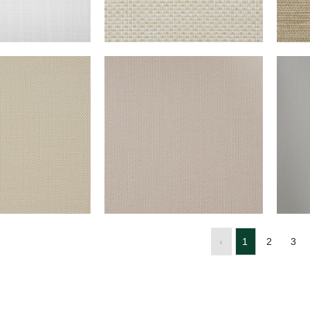
‹
1
2
3